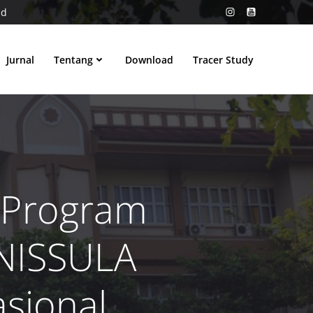
id
Jurnal
Tentang
Download
Tracer Study
 Program
UNISSULA
sional