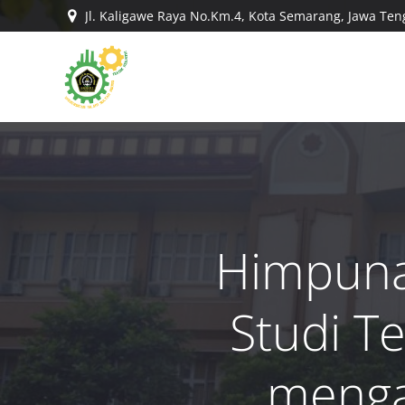
Skip
Jl. Kaligawe Raya No.Km.4, Kota Semarang, Jawa Te
to
content
Himpuna
Studi T
menga