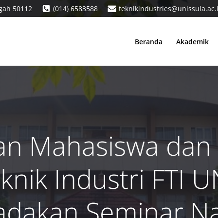
ngah 50112
(014) 6583588
teknikindustries@unissula.ac.
Beranda
Akademik
n Mahasiswa dan
eknik Industri FTI 
dakan Seminar Na