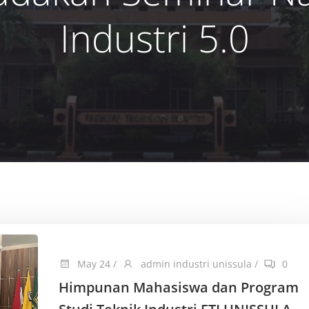
Industri 5.0
May 24
/
admin industri unissula
/
0
Himpunan Mahasiswa dan Program